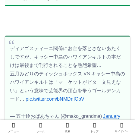
ディアゴスティーニ関係にお金を落とさないあたく
しですが、キャシー中島のハワイアンキルトの本だ
けは最後まで刊行されることを熱烈希望…
五月みどりのティッシュボックス VS キャシー中島の
ハワイアンキルトは「マーケットがビタ一文見えな
い」という意味で芸能界の頂点を争うゴールデンカ
ード…
pic.twitter.com/bNMDnIObVi
— 五十鈴おばあちゃん (@mako_grandma)
January
8, 2019
メニュー
ホーム
検索
トップ
サイドバー