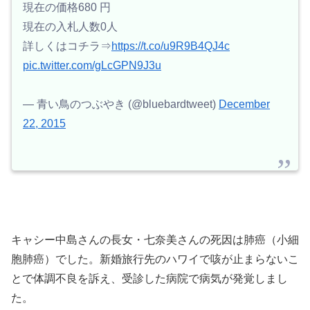
現在の価格680 円
現在の入札人数0人
詳しくはコチラ⇒
https://t.co/u9R9B4QJ4c
pic.twitter.com/gLcGPN9J3u
— 青い鳥のつぶやき (@bluebardtweet)
December
22, 2015
キャシー中島さんの長女・七奈美さんの死因は肺癌（小細
胞肺癌）でした。新婚旅行先のハワイで咳が止まらないこ
とで体調不良を訴え、受診した病院で病気が発覚しまし
た。