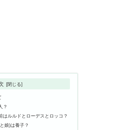
次
て
人？
前はルルドとローデスとロッコ？
と娘)は養子？