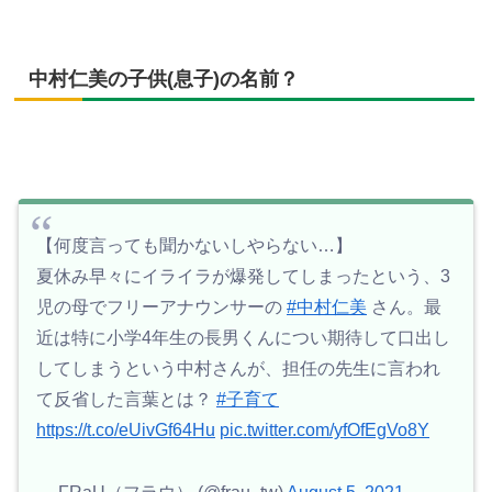
中村仁美の子供(息子)の名前？
【何度言っても聞かないしやらない…】
夏休み早々にイライラが爆発してしまったという、3
児の母でフリーアナウンサーの
#中村仁美
さん。最
近は特に小学4年生の長男くんについ期待して口出し
してしまうという中村さんが、担任の先生に言われ
て反省した言葉とは？
#子育て
https://t.co/eUivGf64Hu
pic.twitter.com/yfOfEgVo8Y