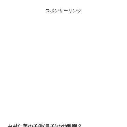
スポンサーリンク
中村仁美の子供(息子)の幼稚園？