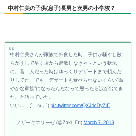
中村仁美の子供(息子)長男と次男の小学校？
中村仁美さんが家族で外食した時、子供が騒ぐし散
らかすしで早く店から退散しなきゃ～という状況
に。昔二人だった時はゆっくりデザートまで頼んだ
りしてた。でも、デザートも食べられないくらい”賑
やかな家族”になったんだなって思ったら涙が出てき
た。と語っていた。
いい…！(´；ω；`)
pic.twitter.com/QXJ4cDyZiE
— ノザーキエリーゼ (@Zaki_Eri)
March 7, 2018