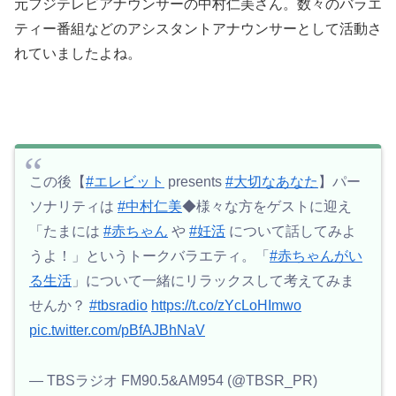
元フジテレビアナウンサーの中村仁美さん。数々のバラエ
ティー番組などのアシスタントアナウンサーとして活動さ
れていましたよね。
この後【
#エレビット
presents
#大切なあなた
】パー
ソナリティは
#中村仁美
◆様々な方をゲストに迎え
「たまには
#赤ちゃん
や
#妊活
について話してみよ
うよ！」というトークバラエティ。「
#赤ちゃんがい
る生活
」について一緒にリラックスして考えてみま
せんか？
#tbsradio
https://t.co/zYcLoHImwo
pic.twitter.com/pBfAJBhNaV
— TBSラジオ FM90.5&AM954 (@TBSR_PR)