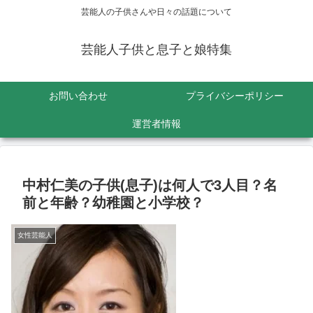
芸能人の子供さんや日々の話題について
芸能人子供と息子と娘特集
お問い合わせ
プライバシーポリシー
運営者情報
中村仁美の子供(息子)は何人で3人目？名
前と年齢？幼稚園と小学校？
女性芸能人