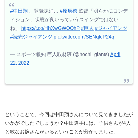
#中田翔
、登録抹消…
#原辰徳
監督「明らかにコンデ
ィション、状態が良いっていうスイングではない
ね」
https://t.co/HhXwGWOOhP
#巨人
#ジャイアンツ
#読売ジャイアンツ
pic.twitter.com/SENqIcP24q
— スポーツ報知 巨人取材班 (@hochi_giants)
April
22, 2022
ということで、今回は中田翔さんについて見てきましたが
いかがでしたでしょうか？中田選手には、子供さんが4人
と敏なお嫁さんがいるということが分かりました。