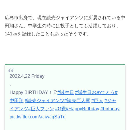
広島市出身で、現在読売ジャイアンツに所属されている中
田翔さん。中学生の時には投手としても活躍しており、
141㎞を記録したこともあったそうです。
2022.4.22 Friday
.
Happy BIRTHDAY！🎈
#誕生日
#誕生日おめでとう
#
中田翔
#読売ジャイアンツ
#読売巨人軍
#巨人
#ジャ
イアンツ
#巨人ファン
#G党
#HappyBirthday
#birthday
pic.twitter.com/aciwJqSaTd