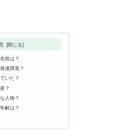
次
の名前は？
は発達障害？
していた？
出産？
んな人物？
の年齢は？