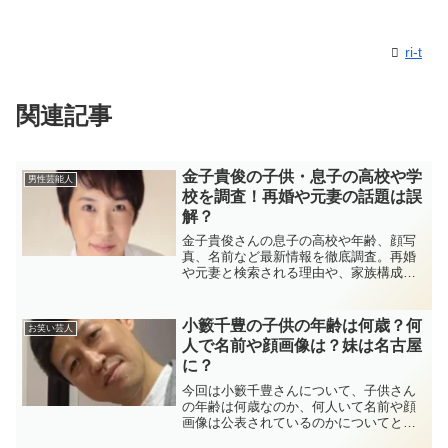
ri-t
関連記事
金子貴俊の子供・息子の高校や学
男性芸能人
校を調査！再婚や元妻の話題は誤
解？
金子貴俊さんの息子の高校や年齢、顔写
真、名前など最新情報を徹底調査。再婚
や元妻と検索される理由や、家族構成・
教育方針など、2025年時点での事実に基
づいた情報を詳しく解説しています。
小籔千豊の子供の年齢は何歳？何
お笑い芸人
人で名前や顔画像は？妹は名古屋
に？
今回は小籔千豊さんについて、子供さん
の年齢は何歳なのか、何人いて名前や顔
画像は公表されているのかについてと、
妹さんは名古屋に旦那さんがいるのかに