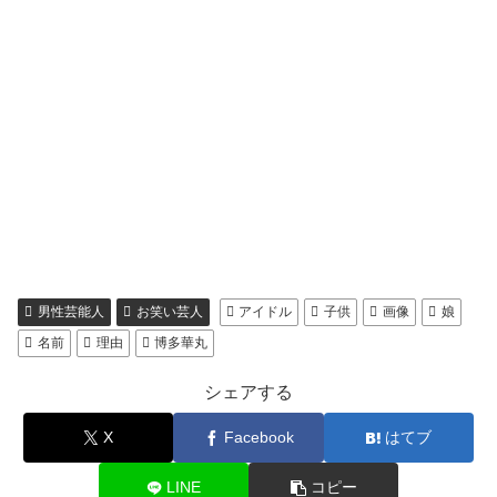
男性芸能人
お笑い芸人
アイドル
子供
画像
娘
名前
理由
博多華丸
シェアする
X
Facebook
はてブ
LINE
コピー