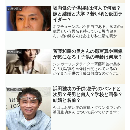
ついても調査しましたので紹介していき
ます！
堀内健の子供(娘)は何人で何歳？
お笑い芸人
嫁と結婚と大学？若い頃と仮面ラ
イダー？
ネプチューンのボケ担当である、永遠の5
歳児という異名も持っている堀内健さ
ん。堀内健さんはあまり私生活を明かし
ませんが、どのような家庭をお持ちなの
でしょうか？【乃木坂46時間TV】ホリケ
ン、早川聖来の号泣に大慌て「カメラ止
斉藤和義の奥さんの顔写真や画像
男性芸能人
めて！」（写真 全4...
が気になる！子供の年齢は何歳？
シンガーソングライター斉藤和義の奥さ
んの顔写真や画像は公開されているの
か？また子供の年齢は何歳なのか？ボク
シングライターとして活躍する妻・加茂
佳子さんの素顔や、2010年生まれの息子
についての情報、家族を大切にする斉藤
浜田雅功の子供(息子)のバンドと
お笑い芸人
和義の意外な一面を徹底調査しました。
次男？長男と何人？学校と画像？
プライベートを知ればもっと好きにな
結婚と名前？
る！
今回はお笑い界の重鎮・ダウンタウンの
浜田雅功さんについて調べていきます！