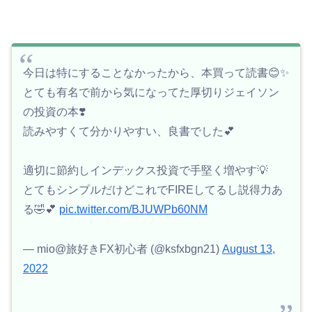
今日は特にすることなかったから、本買って読書😊✨
とても有名で前から気になってた厚切りジェイソン
の投資の本❣️
読みやすくて分かりやすい、良書でした💕
適切に節約しインデックス投資で手堅く増やす💡
とてもシンプルだけどこれでFIREしてるし説得力あ
る🤣💕
pic.twitter.com/BJUWPb60NM
— mio@旅好きFX初心者 (@ksfxbgn21)
August 13,
2022