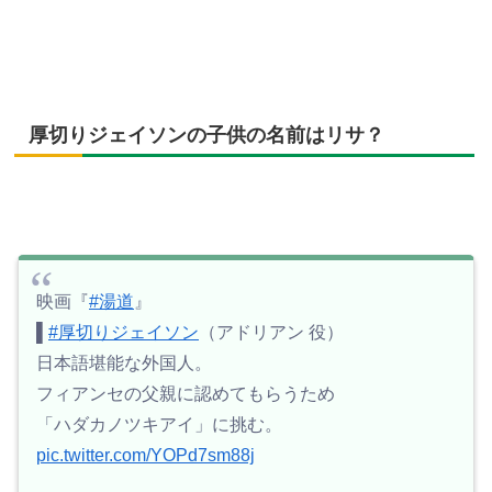
厚切りジェイソンの子供の名前はリサ？
映画『
#湯道
』
▌
#厚切りジェイソン
（アドリアン 役）
日本語堪能な外国人。
フィアンセの父親に認めてもらうため
「ハダカノツキアイ」に挑む。
pic.twitter.com/YOPd7sm88j