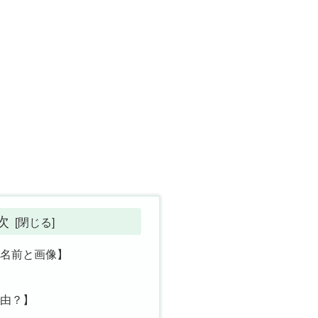
次
の名前と画像】
理由？】