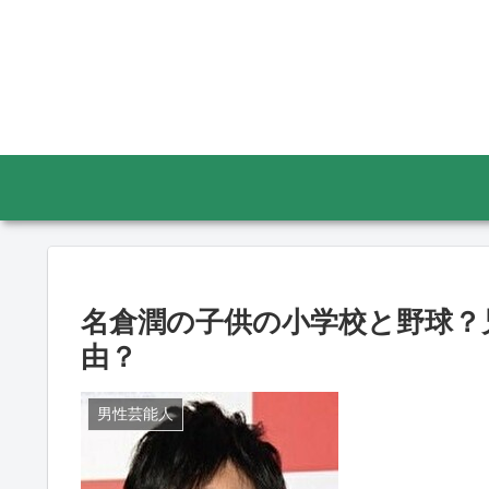
名倉潤の子供の小学校と野球？
由？
男性芸能人