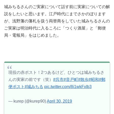
城みちるさんのご実家について話す前に実家についての解
説をしたいと思います。江戸時代にまでさかのぼります
が、浅野藩の藩札を扱う両替商をしていた城みちるさんの
ご実家は明治時代に入るころに「つくり酒屋」と「郵便
局・電報局」をはじめました。
現役の赤ポスト！2つあるけど、ひとつは城みちるさ
んの実家の前です（笑）
#呉市
#音戸町
#散歩
#昭和
#郵
便ポスト
#城みちる
pic.twitter.com/8i1wkFxIb3
— kurep (@kurep90)
April 30, 2019