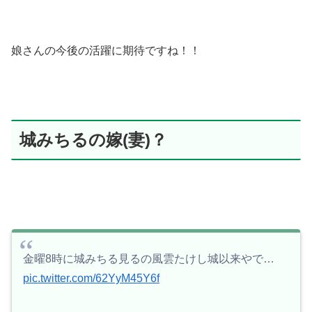
娘さんの今後の活躍に期待ですね！！
城みちるの嫁(妻)？
金曜8時に城みちる見るの風雲たけし城以来やで…
pic.twitter.com/62YyM45Y6f