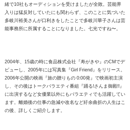
緒で10社もオーディションを受けましたが全敗。芸能界
入りは猛反対していたにも関わらず、このことに気づいた
多岐川裕美さんが口利きをしたことで多岐川華子さんは芸
能事務所に所属することになりました。七光ですね〜。
2004年、15歳の時に食品株式会社『
寿がきや
』のCMでデ
ビューし、2005年には
写真集『Girl Friend』をリリース。
2006年公開の映画『旅の贈りもの 0:00発』で映画初主演
し、その後はトークバラエティ番組『踊る!さんま御殿!!』
に出演するなど女優業以外にもバラエティでも活躍してい
ます。離婚後の仕事の急減や改名など紆余曲折の人生はこ
の後、詳しくご紹介します。