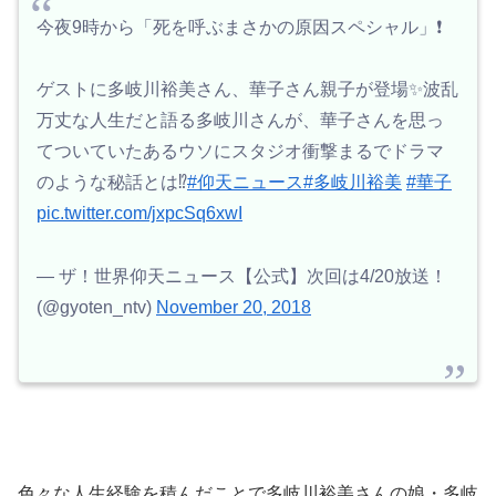
今夜9時から「死を呼ぶまさかの原因スペシャル」❗️
ゲストに多岐川裕美さん、華子さん親子が登場✨波乱
万丈な人生だと語る多岐川さんが、華子さんを思っ
てついていたあるウソにスタジオ衝撃まるでドラマ
のような秘話とは⁉️
#仰天ニュース
#多岐川裕美
#華子
pic.twitter.com/jxpcSq6xwI
— ザ！世界仰天ニュース【公式】次回は4/20放送！
(@gyoten_ntv)
November 20, 2018
色々な人生経験を積んだことで
多岐川裕美さんの娘・多岐