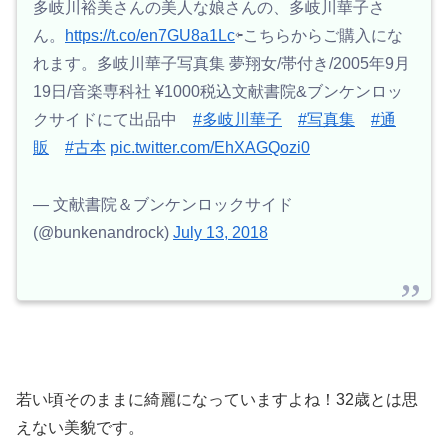
多岐川裕美さんの美人な娘さんの、多岐川華子さ
ん。
https://t.co/en7GU8a1Lc
⇦こちらからご購入にな
れます。多岐川華子写真集 夢翔女/帯付き/2005年9月
19日/音楽専科社 ¥1000税込文献書院&ブンケンロッ
クサイドにて出品中
#多岐川華子
#写真集
#通
販
#古本
pic.twitter.com/EhXAGQozi0
— 文献書院＆ブンケンロックサイド
(@bunkenandrock)
July 13, 2018
若い頃そのままに綺麗になっていますよね！32歳とは思
えない美貌です。