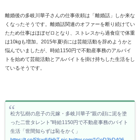
離婚後の
多岐川華子さんの仕事依頼は「離婚話」しか来な
くなったそうです。離婚話関連のオファーを断り続けてい
たため仕事はほぼゼロとなり、ストレスから過食症で体重
は10kgも増加。2015年夏頃には芸能活動を辞めようかと
悩んでいましたが、
時給1150円で不動産事務のアルバイ
トを始めて芸能活動とアルバイトを掛け持ちした生活をし
ているそうです。
松方弘樹の息子の元嫁・多岐川華子“親の顔に泥を塗
った二世タレント”時給1150円で不動産事務のバイト
生活「世間知らずは恥をかく」
https://t.co/Sfcxdl4HkT
pic.twitter.com/1GeD3kD406