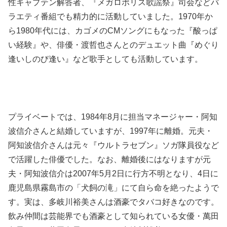
性キャプテン解答者、『メガロポリス歌謡祭』司会などバ
ラエティ番組でも精力的に活動していました。1970年か
ら1980年代には、カゴメのCMソングにもなった『酸っぱ
い経験』や、俳優・渡哲也さんとのデュエット曲『めぐり
逢いしのび逢い』など歌手としても活動しています。
プライベートでは、1984年8月に担当マネージャー・阿知
波信介さんと結婚していますが、1997年に離婚。元夫・
阿知波信介さんは元々『ウルトラセブン』ソガ隊員役など
で活躍した俳優でした。なお、離婚後にはなりますが元
夫・阿知波信介は2007年5月2日に行方不明となり、4日に
鹿児島県霧島市の「犬飼の滝」にて自ら命を絶ったようで
す。
実は、
多岐川裕美さんは
酒豪でタバコ好きなのです。
飲み仲間は芸能界でも酒豪として知られている女優・萬田