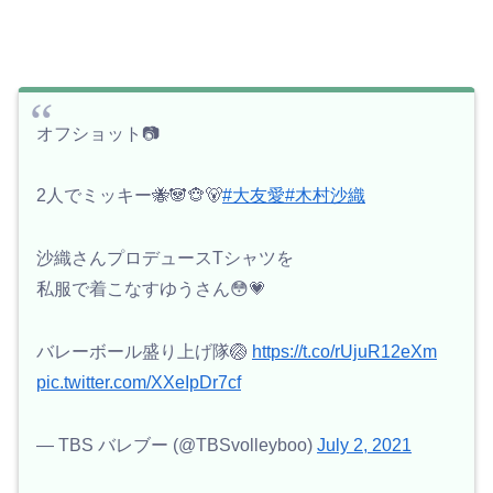
オフショット📷️
2人でミッキー🐝🐼🐵🐻
#大友愛
#木村沙織
沙織さんプロデュースTシャツを
私服で着こなすゆうさん😳💗
バレーボール盛り上げ隊🏐
https://t.co/rUjuR12eXm
pic.twitter.com/XXeIpDr7cf
— TBS バレブー (@TBSvolleyboo)
July 2, 2021