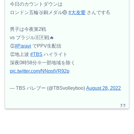
今日のカウントダウンは
ロンドン五輪🥉銅メダル🏐
#大友愛
さんです💪
男子は今夜第2戦
vs ブラジル🇧🇷戦🔥
👏
#Paravi
でPPV生配信
👏地上波
#TBS
ハイライト
深夜0時58分※一部地域を除く
pic.twitter.com/NNpstVR92p
— TBS バレブー (@TBSvolleyboo)
August 28, 2022