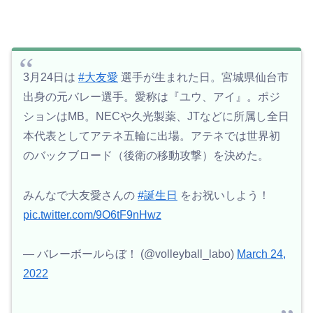
3月24日は
#大友愛
選手が生まれた日。宮城県仙台市
出身の元バレー選手。愛称は『ユウ、アイ』。ポジ
ションはMB。NECや久光製薬、JTなどに所属し全日
本代表としてアテネ五輪に出場。アテネでは世界初
のバックブロード（後衛の移動攻撃）を決めた。
みんなで大友愛さんの
#誕生日
をお祝いしよう！
pic.twitter.com/9O6tF9nHwz
— バレーボールらぼ！ (@volleyball_labo)
March 24,
2022