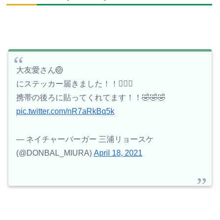
大友愛さん🏐
にステッカー届きました！！🙆🏻‍♂️
携帯の後ろに貼ってくれてます！！🤣🤣🤣
pic.twitter.com/nR7aRkBq5k
— ネイチャーバーガー 三浦リョースケ
(@DONBAL_MIURA)
April 18, 2021