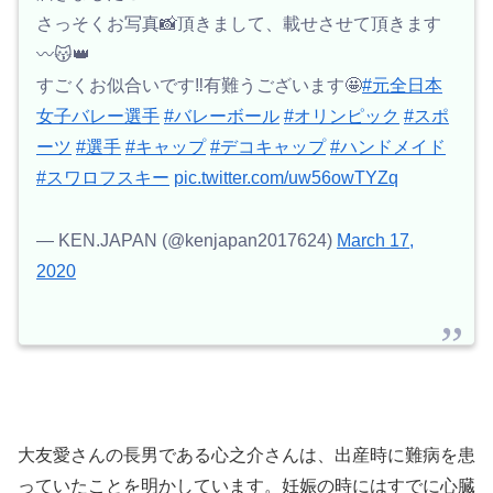
さっそくお写真📸頂きまして、載せさせて頂きます
〰️😽👑
すごくお似合いです‼️有難うございます🤩
#元全日本
女子バレー選手
#バレーボール
#オリンピック
#スポ
ーツ
#選手
#キャップ
#デコキャップ
#ハンドメイド
#スワロフスキー
pic.twitter.com/uw56owTYZq
— KEN.JAPAN (@kenjapan2017624)
March 17,
2020
大友愛さんの長男である心之介さんは、出産時に難病を患
っていたことを明かしています。妊娠の時にはすでに心臓