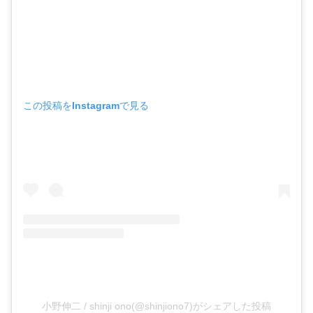
この投稿をInstagramで見る
小野伸二 / shinji ono(@shinjiono7)がシェアした投稿