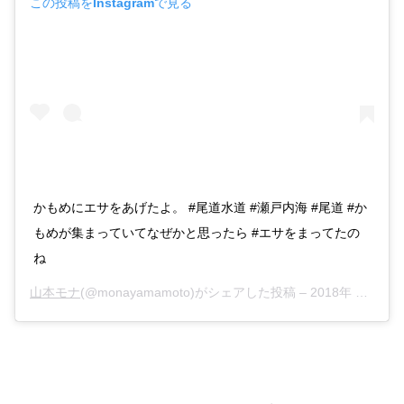
この投稿をInstagramで見る
かもめにエサをあげたよ。 #尾道水道 #瀬戸内海 #尾道 #か
もめが集まっていてなぜかと思ったら #エサをまってたの
ね
山本モナ
(@monayamamoto)がシェアした投稿 –
2018年 1月月4日午後3時42分PST