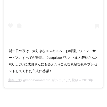
誕生日の夜は、大好きなエスキスへ。お料理、ワイン、サ
ービス、すべてが最高。 #esquisse #リオネルと若林さんと
#久しぶりに成田さんにも会えた #こんな素敵な夜をプレゼ
ントしてくれた主人に感謝！
山本モナ
(@monayamamoto)がシェアした投稿 –
2018年 2月月15日午後5時05分PST