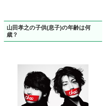
山田孝之の子供(息子)の年齢は何
歳？