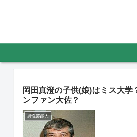
岡田真澄の子供(娘)はミス大
ンファン大佐？
男性芸能人