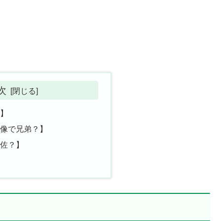
次
？】
画像で兄弟？】
大佐？】