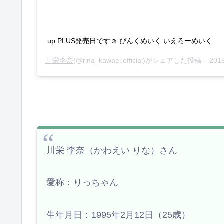
up PLUS発売日です☺︎ ぴんくめいく いえろーめいく
川栄李奈
(@rina_kawaei.official)がシェアした投稿 –
2019
川栄 李奈（かわえい りな）さん
愛称：りっちゃん
生年月日：1995年2月12日（25歳）