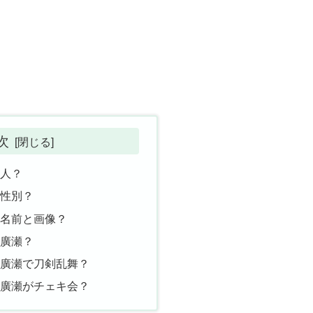
次
な人？
の性別？
の名前と画像？
は廣瀬？
は廣瀬で刀剣乱舞？
の廣瀬がチェキ会？