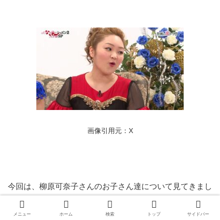
画像引用元：X
今回は、柳原可奈子さんのお子さん達について見てきまし
たが、いかがでしたでしょうか。柳原可奈子さんは長女さ
んが脳性麻痺であることやリハビリをされていることを公
メニュー
ホーム
検索
トップ
サイドバー