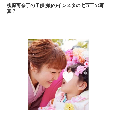
柳原可奈子の子供(娘)のインスタの七五三の写
真？