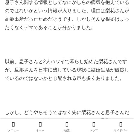
息子さん関する情報としてなにかしらの病気を抱えている
のではないかという情報が入りました、理由は梨花さんが
高齢出産だったためだそうです、しかしそんな根拠はまっ
たくなくデマであることが分かりました。
以前、息子さんと2人ハワイで暮らし始めた梨花さんです
が、旦那さんを日本に残している現状に結婚生活が破綻し
ているのではないかと心配される声も多くありました。
しかし、どうやらそうではなく先に梨花さんと息子さんだ
けでハワイへ行かれたというだけのことで、旦那さんがハ
ワイに遊びに来た様子などをブログなどで発信していたこ
メニュー
ホーム
検索
トップ
サイドバー