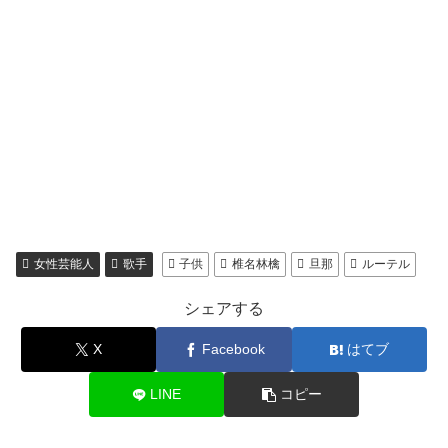
女性芸能人
歌手
子供
椎名林檎
旦那
ルーテル
シェアする
X
Facebook
はてブ
LINE
コピー