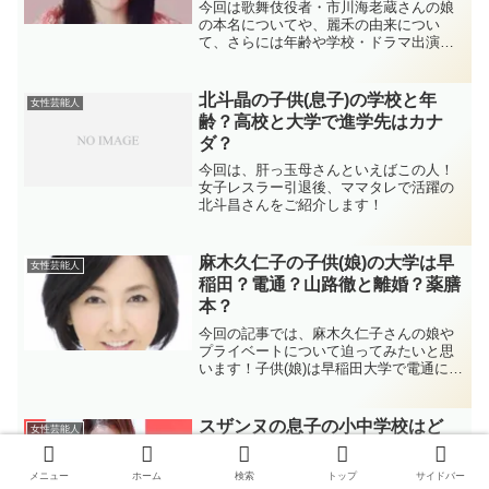
今回は歌舞伎役者・市川海老蔵さんの娘
の本名についてや、麗禾の由来につい
て、さらには年齢や学校・ドラマ出演に
ついても詳しく解説をしていきたいと思
います！
北斗晶の子供(息子)の学校と年
女性芸能人
齢？高校と大学で進学先はカナ
ダ？
今回は、肝っ玉母さんといえばこの人！
女子レスラー引退後、ママタレで活躍の
北斗昌さんをご紹介します！
麻木久仁子の子供(娘)の大学は早
女性芸能人
稲田？電通？山路徹と離婚？薬膳
本？
今回の記事では、麻木久仁子さんの娘や
プライベートについて迫ってみたいと思
います！子供(娘)は早稲田大学で電通に就
職してのか。山路徹さんとの離婚の真相
など。話題の薬膳本やレシピ、資格につ
いても詳しく調べてみました。
スザンヌの息子の小中学校はど
女性芸能人
こ？父親や名前、現在の様子まで
徹底解説
メニュー
ホーム
検索
トップ
サイドバー