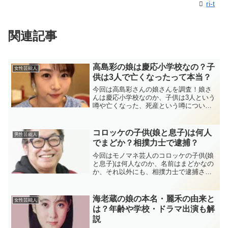
ri-t
関連記事
高島彩の娘は慶応小学校なの？子
女性芸能人
供は3人で亡くなったって本当？
今回は高島彩さんの娘さんを調査！娘さ
んは慶応小学校なのか、子供は3人という
噂や亡くなった、死産という噂について
も調査してみました！
コロッケの子供(娘と息子)は何人
男性芸能人
でまどか？相撲力士で逮捕？
今回はモノマネ芸人のコロッケの子供(娘
と息子)は何人なのか、名前はまどかなの
か、それ以外にも、相撲力士で逮捕され
た噂や、ものまね店は閉店したのかにつ
いても詳しく調べてみました！
海老蔵の娘の本名・麗禾の由来と
女性芸能人
は？年齢や学校・ドラマ出演も解
説