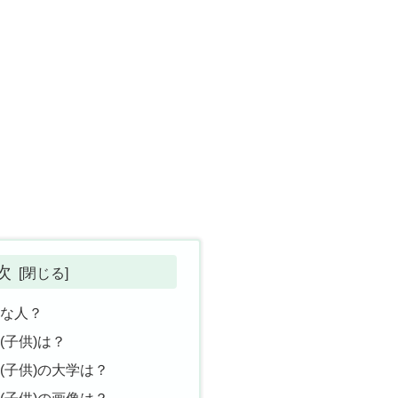
次
んな人？
(子供)は？
(子供)の大学は？