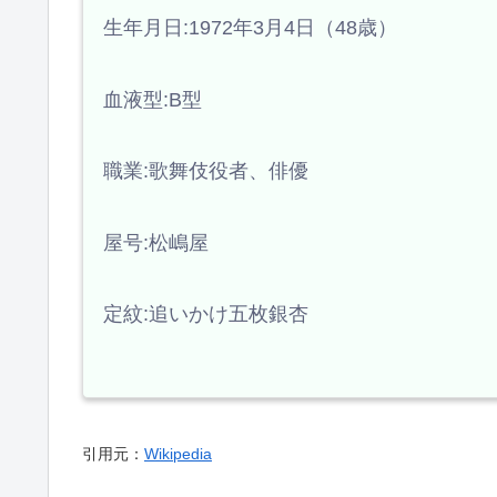
生年月日:1972年3月4日（48歳）
血液型:B型
職業:歌舞伎役者、俳優
屋号:松嶋屋
定紋:追いかけ五枚銀杏
引用元：
Wikipedia