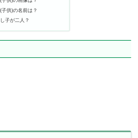
(子供)の画像は？
(子供)の名前は？
隠し子が二人？
！