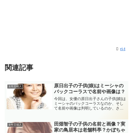
ri-t
関連記事
原日出子の子供(娘)はミーシャの
女性芸能人
バックコーラスで名前や画像は？
今回は、女優の原日出子さんの子供(娘)は
ミーシャのバックコーラスなのか、そし
て名前や画像は判明しているのか、さら
には息子は俳優なのかについても詳しく
調べていきたいと思います！
田畑智子の子供の名前と画像？実
女性芸能人
家の鳥居本は老舗料亭？かぼちゃ