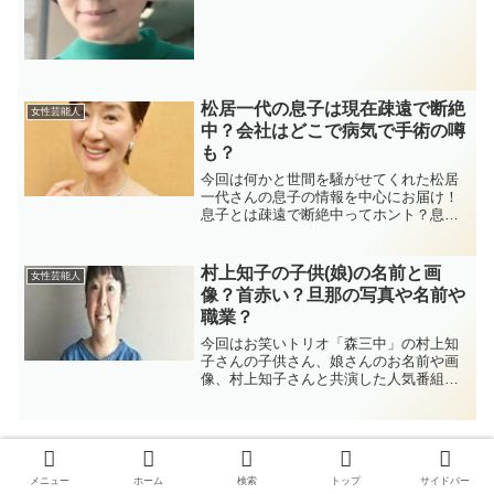
松居一代の息子は現在疎遠で断絶
女性芸能人
中？会社はどこで病気で手術の噂
も？
今回は何かと世間を騒がせてくれた松居
一代さんの息子の情報を中心にお届け！
息子とは疎遠で断絶中ってホント？息子
の会社はどこで、手術・入院の真相と
は？その他、画像や息子のブログ、高校
大学などの学歴まで、徹底リサーチ！
村上知子の子供(娘)の名前と画
女性芸能人
像？首赤い？旦那の写真や名前や
職業？
今回はお笑いトリオ「森三中」の村上知
子さんの子供さん、娘さんのお名前や画
像、村上知子さんと共演した人気番組に
ついて、旦那様との馴れ初めなど村上知
子さんの私生活に迫って色々と調べてみ
ました。
スポンサーリンク
メニュー
ホーム
検索
トップ
サイドバー