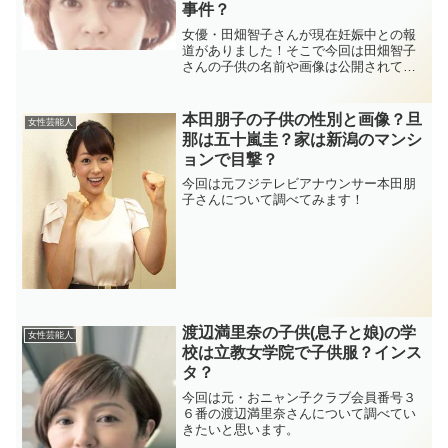
事件？
女優・田畑智子さんが現在妊娠中との報
道がありました！そこで今回は田畑智子
さんの子供の名前や画像は公開されてい
るのか？田畑智子さんの実家は京都の老
舗料亭「鳥居本」との噂は本当なのでし
ょうか？田畑智子さんとかぼちゃ事件と
本田朋子の子供の性別と画像？旦
女性芸能人
は？
那は五十嵐圭？家は新潟のマンシ
ョンで目撃？
今回は元フジテレビアナウンサー本田朋
子さんについて調べてみます！
渡辺満里奈の子供(息子と娘)の学
女性芸能人
校は立教女学院で子供服？インス
タ？
今回は元・おニャン子クラブ会員番号３
６番の渡辺満里奈さんについて調べてい
きたいと思います。