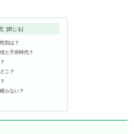
次
の性別は？
の頃と子供時代？
フ？
はどこ？
は？
は眠らない？
め