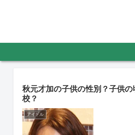
秋元才加の子供の性別？子供の
校？
アイドル