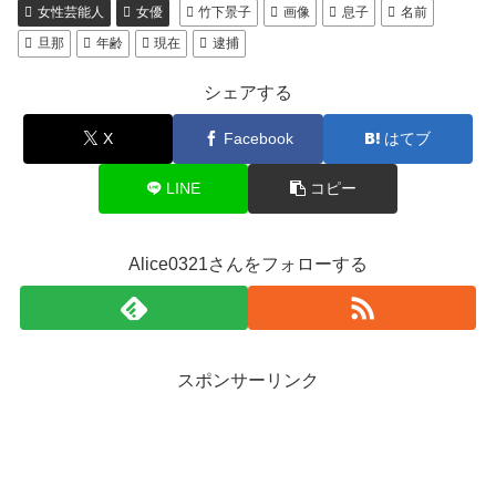
女性芸能人
女優
竹下景子
画像
息子
名前
旦那
年齢
現在
逮捕
シェアする
X
Facebook
はてブ
LINE
コピー
Alice0321さんをフォローする
スポンサーリンク