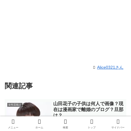
Alice0321さん
関連記事
山田花子の子供は何人で画像？現
女性芸能人
在は漫画家で離婚のブログ？旦那
は？
今回は女性お笑い芸人山田花子さんにつ
いて調べて行きましょう！
メニュー
ホーム
検索
トップ
サイドバー