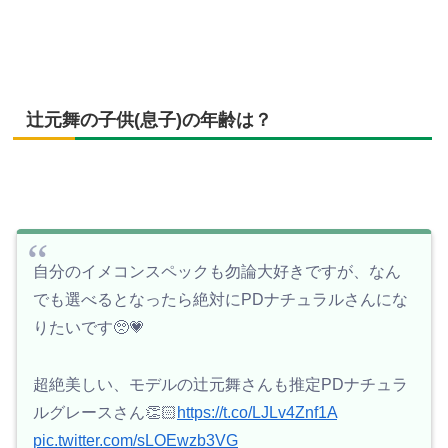
辻元舞の子供(息子)の年齢は？
自分のイメコンスペックも勿論大好きですが、なん
でも選べるとなったら絶対にPDナチュラルさんにな
りたいです🥺💗
超絶美しい、モデルの辻元舞さんも推定PDナチュラ
ルグレースさん👏🏻
https://t.co/LJLv4Znf1A
pic.twitter.com/sLOEwzb3VG