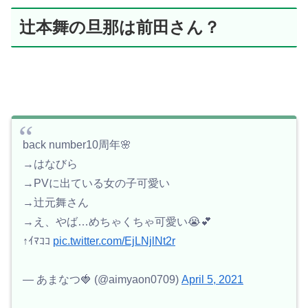
辻本舞の旦那は前田さん？
back number10周年🌸
→はなびら
→PVに出ている女の子可愛い
→辻元舞さん
→え、やば…めちゃくちゃ可愛い😭💕
↑ｲﾏｺｺ
pic.twitter.com/EjLNjlNt2r
— あまなつ🍓 (@aimyaon0709)
April 5, 2021