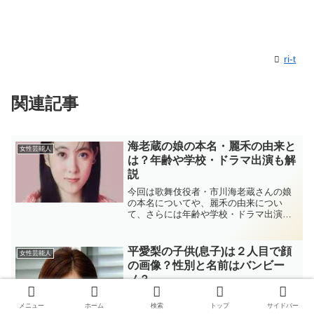
ri-t
関連記事
海老蔵の娘の本名・麗禾の由来と
女性芸能人
は？年齢や学校・ドラマ出演も解
説
今回は歌舞伎役者・市川海老蔵さんの娘
の本名についてや、麗禾の由来につい
て、さらには年齢や学校・ドラマ出演に
ついても詳しく解説をしていきたいと思
います！
平愛梨の子供(息子)は２人目で顔
女性芸能人
の画像？性別と名前はバンビー
ノ？
女優やバラエティ番組など幅広い活躍で
メニュー
ホーム
検索
トップ
サイドバー
人気の平愛梨さんについて調べていきま