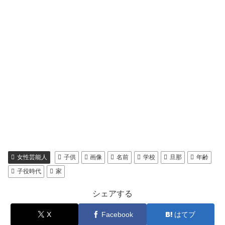
女性芸能人
子供
画像
名前
学校
旦那
年齢
子役時代
家
シェアする
X
Facebook
はてブ