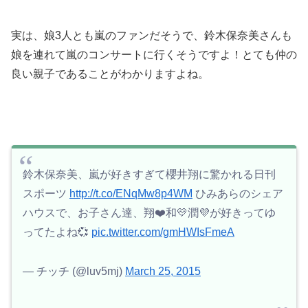
実は、娘3人とも嵐のファンだそうで、鈴木保奈美さんも
娘を連れて嵐のコンサートに行くそうですよ！とても仲の
良い親子であることがわかりますよね。
鈴木保奈美、嵐が好きすぎて櫻井翔に驚かれる日刊
スポーツ
http://t.co/ENqMw8p4WM
ひみあらのシェア
ハウスで、お子さん達、翔❤️和💛潤💜が好きってゆ
ってたよね💞
pic.twitter.com/gmHWIsFmeA
— チッチ (@luv5mj)
March 25, 2015