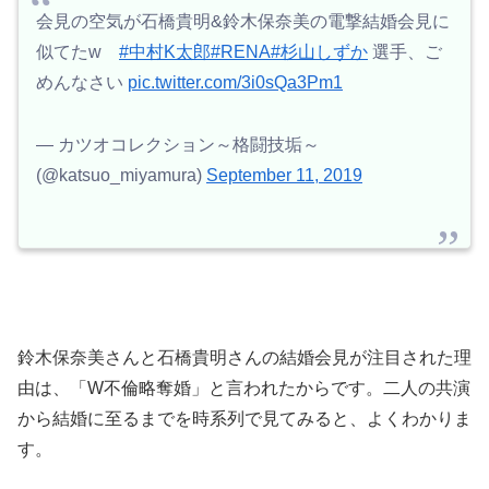
会見の空気が石橋貴明&鈴木保奈美の電撃結婚会見に
似てたw
#中村K太郎
#RENA
#杉山しずか
選手、ご
めんなさい
pic.twitter.com/3i0sQa3Pm1
— カツオコレクション～格闘技垢～
(@katsuo_miyamura)
September 11, 2019
鈴木保奈美さんと石橋貴明さんの結婚会見が注目された理
由は、「W不倫略奪婚」と言われたからです。
二人の共演
から結婚に至るまでを時系列で見てみると、よくわかりま
す。