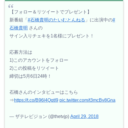
【フォロー＆リツイートでプレゼント】
新番組「
#石橋貴明のたいむとんねる
」に出演中の
#
石橋貴明
さんの
サイン入りチェキを1名様にプレゼント！
応募方法は
1)このアカウントをフォロー
2)この投稿をリツイート
締切は5月6日24時！
石橋さんのインタビューはこちら
⇒
https://t.co/B96l4QqtI9
pic.twitter.com/t3mcBv8Gna
— ザテレビジョン (@thetvjp)
April 29, 2018