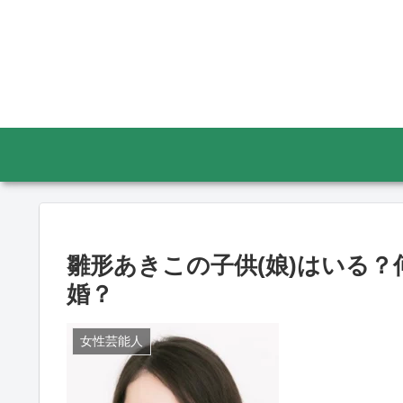
雛形あきこの子供(娘)はいる
婚？
女性芸能人