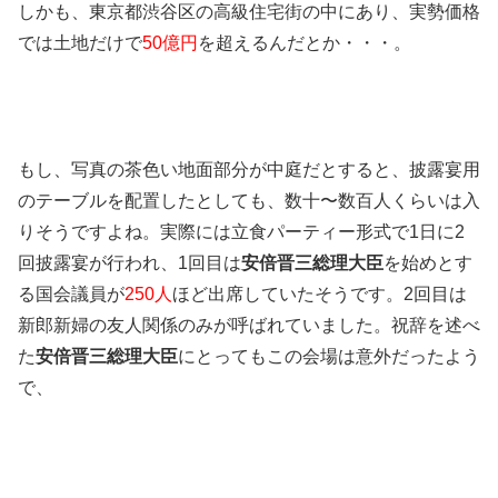
しかも、東京都渋谷区の高級住宅街の中にあり、実勢価格
では土地だけで
50億円
を超えるんだとか・・・。
もし、写真の茶色い地面部分が中庭だとすると、披露宴用
のテーブルを配置したとしても、数十〜数百人くらいは入
りそうですよね。実際には立食パーティー形式で1日に2
回披露宴が行われ、1回目は
安倍晋三総理大臣
を始めとす
る国会議員が
250人
ほど出席していたそうです。2回目は
新郎新婦の友人関係のみが呼ばれていました。祝辞を述べ
た
安倍晋三総理大臣
にとってもこの会場は意外だったよう
で、