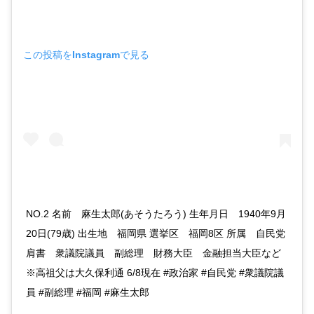
この投稿をInstagramで見る
NO.2 名前 麻生太郎(あそうたろう) 生年月日 1940年9月
20日(79歳) 出生地 福岡県 選挙区 福岡8区 所属 自民党
肩書 衆議院議員 副総理 財務大臣 金融担当大臣など
※高祖父は大久保利通 6/8現在 #政治家 #自民党 #衆議院議
員 #副総理 #福岡 #麻生太郎