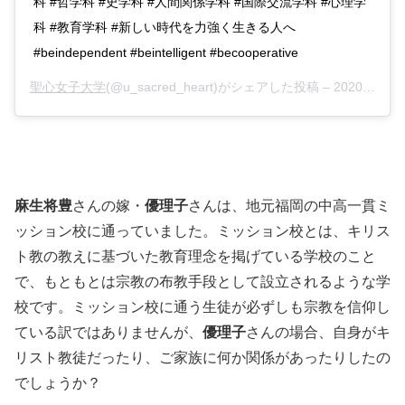
科 #哲学科 #史学科 #人間関係学科 #国際交流学科 #心理学
科 #教育学科 #新しい時代を力強く生きる人へ
#beindependent #beintelligent #becooperative
聖心女子大学
(@u_sacred_heart)がシェアした投稿 –
2020年 4月月13日午前2時00分PDT
麻生将豊
さんの嫁・
優理子
さんは、地元福岡の中高一貫ミ
ッション校に通っていました。ミッション校とは、キリス
ト教の教えに基づいた教育理念を掲げている学校のこと
で、もともとは宗教の布教手段として設立されるような学
校です。ミッション校に通う生徒が必ずしも宗教を信仰し
ている訳ではありませんが、
優理子
さんの場合、自身がキ
リスト教徒だったり、ご家族に何か関係があったりしたの
でしょうか？