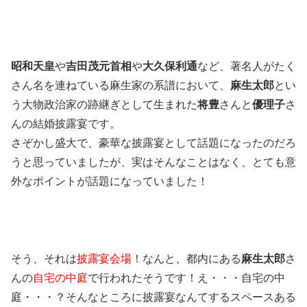
昭和天皇
や
吉田茂元首相
や
大久保利通
など、著名人がたく
さん名を連ねている麻生家の系譜において、
麻生太郎
とい
う大物政治家の跡継ぎとして生まれた
将豊
さんと
優理子
さ
んの結婚披露宴です。
さぞかし盛大で、豪華な披露宴として話題になったのだろ
うと思っていましたが、実はそんなことはなく、とても意
外なポイントが話題になっていました！
そう、それは
披露宴会場
！なんと、都内にある
麻生太郎
さ
んの
自宅の中庭
で行われたそうです！え・・・自宅の中
庭・・・？そんなところに披露宴なんてするスペースある