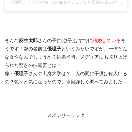
政治家チップス
(@seijikachips)がシェアした投稿 –
2020年 6月月7日午前8時08分PDT
そんな
麻生太郎
さんの子供(息子)はすでに
結婚している
そ
うです！嫁の名前は
優理子
というみたいですが、一体どん
な女性なんでしょうか？結婚当時、メディアにも取り上げ
られた驚きの披露宴とは？
嫁・
優理子
さんの出身大学は？二人の間に子供は何人いる
の？色々と気になったので、今回詳しく調べてみました！
スポンサーリンク