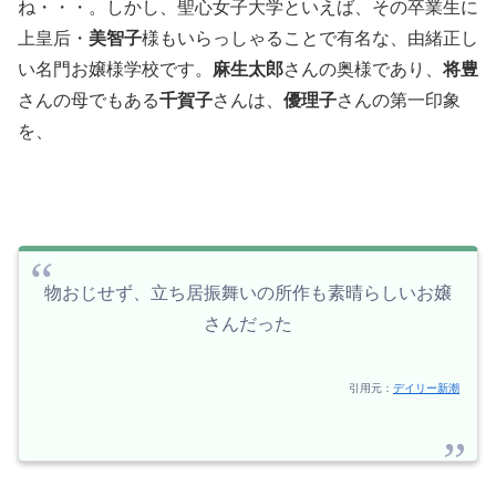
ね・・・。しかし、聖心女子大学といえば、その卒業生に
上皇后・
美智子
様もいらっしゃることで有名な、由緒正し
い名門お嬢様学校です。
麻生太郎
さんの奥様であり、
将豊
さんの母でもある
千賀子
さんは、
優理子
さんの第一印象
を、
物おじせず、立ち居振舞いの所作も素晴らしいお嬢
さんだった
引用元：
デイリー新潮