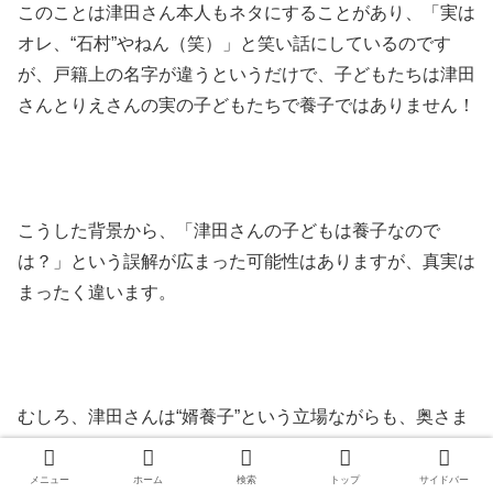
このことは津田さん本人もネタにすることがあり、「実は
オレ、“石村”やねん（笑）」と笑い話にしているのです
が、戸籍上の名字が違うというだけで、子どもたちは津田
さんとりえさんの
実の子どもたちで
養子ではありません！
こうした背景から、「津田さんの子どもは養子なので
は？」という誤解が広まった可能性はありますが、真実は
まったく違います。
むしろ、津田さんは“婿養子”という立場ながらも、奥さま
とも家族とも非常に良好な関係を築いており、その姿に
「理想のパパ」「優しい旦那さん」といった声も多く寄せ
メニュー
ホーム
検索
トップ
サイドバー