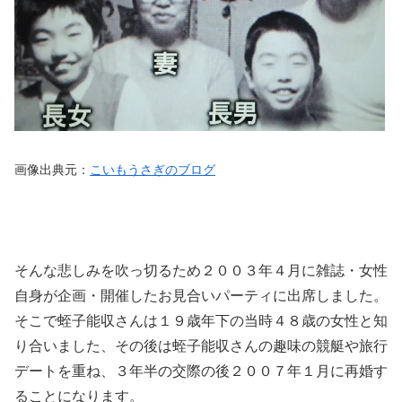
画像出典元：
こいもうさぎのブログ
そんな悲しみを吹っ切るため２００３年４月に雑誌・女性
自身が企画・開催したお見合いパーティに出席しました。
そこで蛭子能収さんは１９歳年下の当時４８歳の女性と知
り合いました、その後は蛭子能収さんの趣味の競艇や旅行
デートを重ね、３年半の交際の後２００７年１月に再婚す
ることになります。