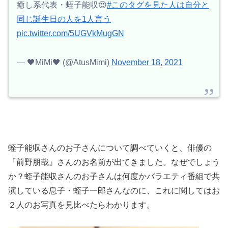
癒し系代表・蛭子能収😍
#このタグを見た人は自分と
同じ誕生日の人を1人言う
pic.twitter.com/5UGVkMugGN
— 🖤MiMi🖤 (@AtusMimi)
November 18, 2021
蛭子能収さんのお子さんについて調べていくと、俳優の
『前野朋哉』さんのお名前が出てきました。なぜでしょう
か？蛭子能収さんのお子さんは何度かバラエティ番組で共
演している息子・蛭子一郎さんなのに、これに関してはお
２人のお写真を見比べたらわかります。