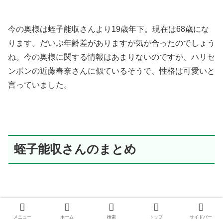
今の奥様は蛭子能収さんより19歳年下。現在は68歳にな
ります。だいぶ年齢差がありますが気が合ったのでしょう
ね。今の奥様に関する情報はあまりないのですが、ハリセ
ンボンの近藤春奈さんに似ているそうで、性格は可愛いと
言っていました。
蛭子能収さんのまとめ
独特の空気をまとう蛭子能収さん。そのキャラクターが受
メニュー
ホーム
検索
トップ
サイドバー