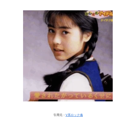
引用元：
V系ロック魂