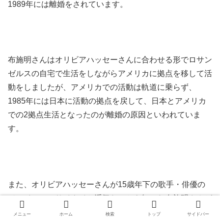
1989年には離婚をされています。
布施明さんはオリビアハッセーさんに合わせる形でロサン
ゼルスの自宅で生活をしながらアメリカに拠点を移して活
動をしましたが、アメリカでの活動は軌道に乗らず、
1985年には日本に活動の拠点を戻して、日本とアメリカ
での2拠点生活となったのが離婚の原因といわれていま
す。
また、オリビアハッセーさんが15歳年下の歌手・俳優の
ジェイソン・サイナイと浮気たことを知った布施明さんが
1週間アメリカに滞在後に帰国したということも言われて
メニュー
ホーム
検索
トップ
サイドバー