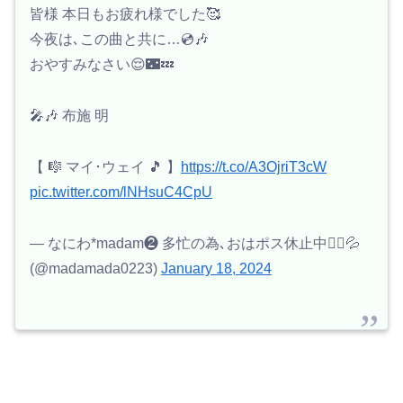
皆様 本日もお疲れ様でした🥰
今夜は､この曲と共に…💿️🎶
おやすみなさい😌🌃💤
🎤🎶 布施 明
【 🎼 マイ･ウェイ 🎵 】
https://t.co/A3OjriT3cW
pic.twitter.com/lNHsuC4CpU
— なにわ*madam❷ 多忙の為､おはポス休止中🙇‍♀️💦
(@madamada0223)
January 18, 2024