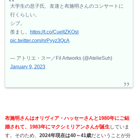
大学生の息子氏、友達と布施明さんのコンサートに
行くらしい。
シブ。
羨まし。
https://t.co/CueItZKOst
pic.twitter.com/nrPyyz3QcA
— アトリエ・スー／Fil Artworks (@AtelieSuh)
January 9, 2023
布施明さんはオリヴィア・ハッセーさんと1980年にご結
婚されて、1983年にマクシミリアンさんが誕生
していま
す。そのため、
2024年現在は40～41歳
だということが分