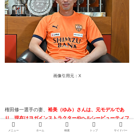
画像引用元：X
権田修一選手の妻、
裕美（ゆみ）さんは、元モデルであ
り、現在はヨガインストラクターやヘルシービューティフ
ードアドバイザー
として活躍されています。
メニュー
ホーム
検索
トップ
サイドバー