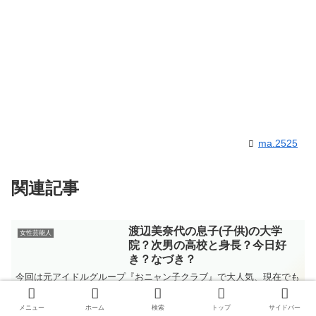
ma.2525
関連記事
渡辺美奈代の息子(子供)の大学
女性芸能人
院？次男の高校と身長？今日好
き？なづき？
今回は元アイドルグループ『おニャン子クラブ』で大人気、現在でも
その可愛さは同年代のママから支持されている渡辺美奈代さんの２人
の息子(子供)さんの大学院や次男の噂についていろいろと調べて行き
メニュー
ホーム
検索
トップ
サイドバー
ます。