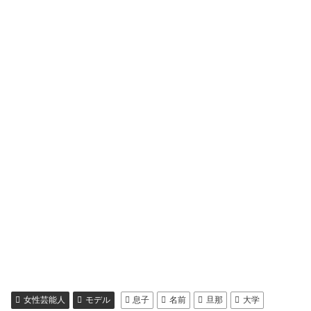
女性芸能人
モデル
息子
名前
旦那
大学