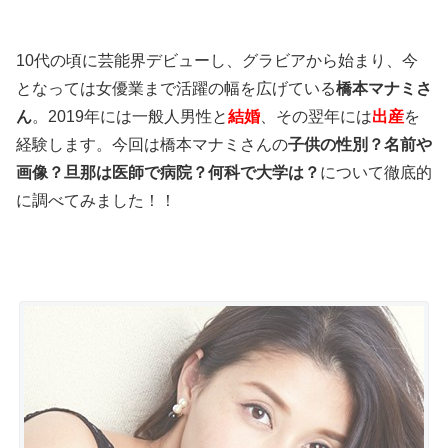
10代の頃に芸能界デビューし、グラビアから始まり、今
となっては女優業まで活躍の幅を広げている
橋本マナミさ
ん
。2019年には一般人男性と
結婚
、その翌年には
出産
を
経験します。今回は橋本マナミさんの
子供の性別？名前や
画像？旦那は医師で病院？何科で大学は？
について徹底的
に調べてみました！！