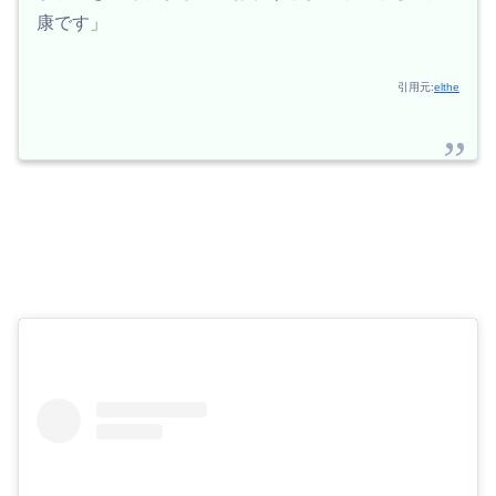
康です」
引用元:
elthe