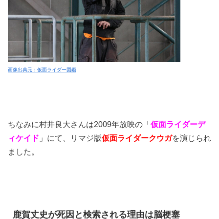
画像出典元：仮面ライダー図鑑
ちなみに村井良大さんは2009年放映の「
仮面ライダーデ
ィケイド
」にて、リマジ版
仮面ライダークウガ
を演じられ
ました。
鹿賀丈史が死因と検索される理由は脳梗塞