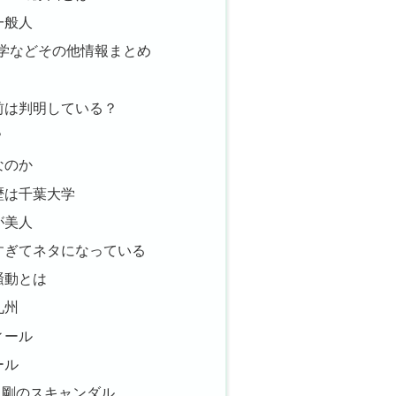
一般人
学などその他情報まとめ
前は判明している？
？
なのか
歴は千葉大学
が美人
すぎてネタになっている
騒動とは
九州
ィール
ール
田剛のスキャンダル