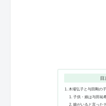
目
木場弘子と与田剛の
子供・娘は与田祐
娘がいると言った