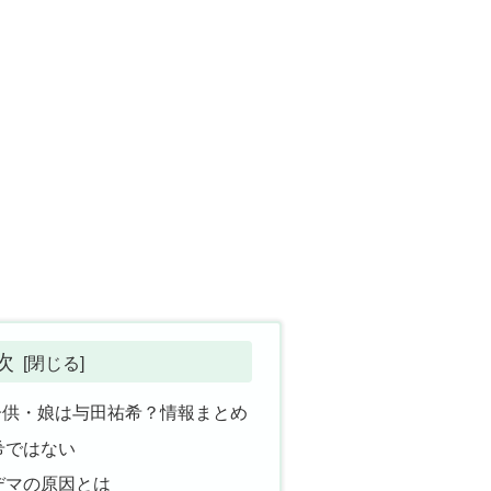
次
子供・娘は与田祐希？情報まとめ
希ではない
デマの原因とは