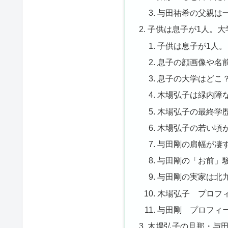
与田祐希の父親は
子供は息子が1人。大
子供は息子が1人。
息子の顔画像や名
息子の大学はどこ
木場弘子は緑内障
木場弘子の最終学
木場弘子の若い頃
与田剛の肩幅が凄
与田剛の「お前」
与田剛の実家は北
木場弘子 プロフ
与田剛 プロフィ
木場弘子の旦那・与