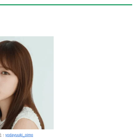
元：
yodayuuki_oimo