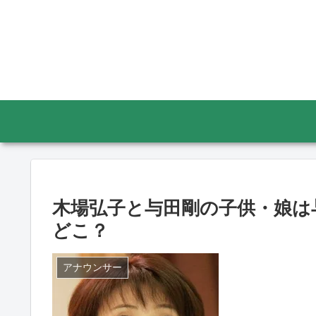
木場弘子と与田剛の子供・娘は
どこ？
アナウンサー