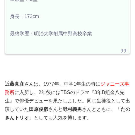
身長：173cm
最終学歴：明治大学附属中野高校卒業
近藤真彦
さんは、1977年、中学1年生の時に
ジャニーズ事
務所
に入所し、2年後にはTBSのドラマ『3年B組金八先
生』で俳優デビューを果たしました。同じ生徒役として出
演していた
田原俊彦
さんと
野村義男
さんとともに、「
たの
きんトリオ
」としても人気を博します。