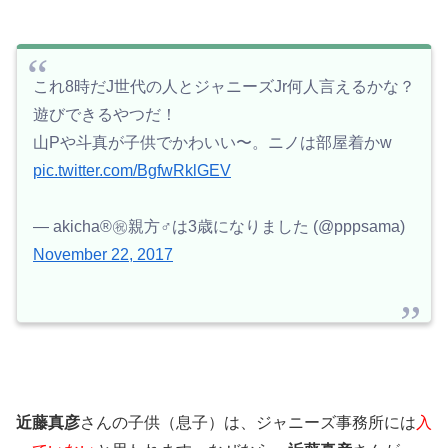
これ8時だJ世代の人とジャニーズJr何人言えるかな？
遊びできるやつだ！
山Pや斗真が子供でかわいい〜。ニノは部屋着かw
pic.twitter.com/BgfwRklGEV
— akicha®️㊗️親方♂は3歳になりました (@pppsama)
November 22, 2017
近藤真彦
さんの子供（息子）は、ジャニーズ事務所には
入