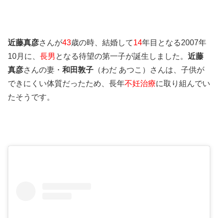
近藤真彦
さんが
43
歳の時、結婚して
14
年目となる2007年
10月に、
長男
となる待望の
第一子が
誕生しました。
近藤
真彦
さんの妻・
和田敦子
（わだ あつこ）さんは、子供が
できにくい体質だったため、長年
不妊治療
に取り組んでい
たそうです。