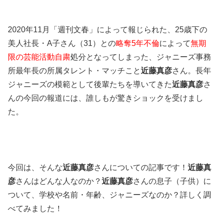
2020年11月「週刊文春」によって報じられた、25歳下の
美人社長・A子さん（31）との
略奪5年不倫
によって
無期
限の芸能活動自粛
処分となってしまった、ジャニーズ事務
所最年長の所属タレント・マッチこと
近藤真彦
さん。長年
ジャニーズの模範として後輩たちを導いてきた
近藤真彦
さ
んの今回の報道には、誰しもが驚きショックを受けまし
た。
今回は、そんな
近藤真彦
さんについての記事です！
近藤真
彦
さんはどんな人なのか？
近藤真彦
さんの息子（子供）に
ついて、学校や名前・年齢、ジャニーズなのか？詳しく調
べてみました！