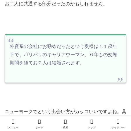
お二人に共通する部分だったのかもしれません。
外資系の会社にお勤めだったという奥様は１１歳年
下で、バリバリのキャリアウーマン、６年もの交際
期間を経てお２人は結婚されます。
ニューヨークでという出会い方がカッコいいですよね。具
体的な出会い方などは分かっていませんが、Barやレスト
ランなどで出会われたかもしれないと勝手な推測ですが、
メニュー
ホーム
検索
トップ
サイドバー