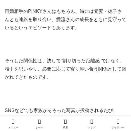
再婚相手のPINKYさんはもちろん、時には元妻・徳子さ
んとも連絡を取り合い、愛流さんの成長をともに見守って
いるというエピソードもあります。
そうした関係性は、決して“割り切った距離感”ではなく、
相手を思いやり、必要に応じて寄り添い合う関係として築
かれてきたものです。
SNSなどでも家族がそろった写真が投稿されるたび、
「本当に素敵な関係」「理想の家族像」と称賛の声が多く
寄せられており、多くの人に希望を与える存在となってい
メニュー
ホーム
検索
トップ
サイドバー