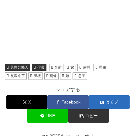
男性芸能人
俳優
名前
嫁
逮捕
理由
長塚京三
降板
画像
娘
息子
シェアする
X
Facebook
はてブ
LINE
コピー