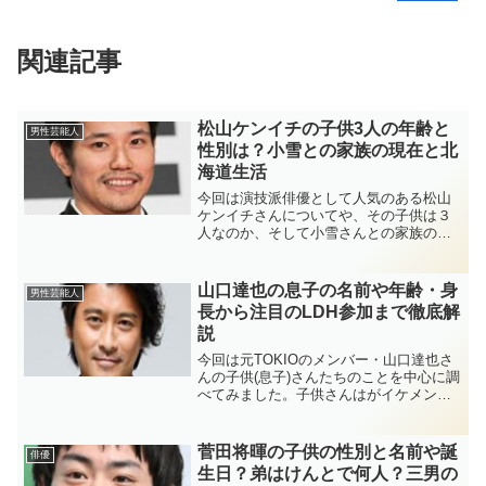
関連記事
松山ケンイチの子供3人の年齢と
男性芸能人
性別は？小雪との家族の現在と北
海道生活
今回は演技派俳優として人気のある松山
ケンイチさんについてや、その子供は３
人なのか、そして小雪さんとの家族の現
在についてや、北海道生活についても詳
しくまとめていきたいと思います！
山口達也の息子の名前や年齢・身
男性芸能人
長から注目のLDH参加まで徹底解
説
今回は元TOKIOのメンバー・山口達也さ
んの子供(息子)さんたちのことを中心に調
べてみました。子供さんはがイケメンな
のか、画像や年齢、子供さんたちが通う
学校やジャニーズデビューの話題を調べ
ていきます。ついでにインスタも調べて
菅田将暉の子供の性別と名前や誕
俳優
みました！
生日？弟はけんとで何人？三男の