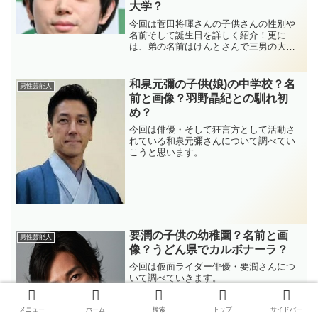
大学？
今回は菅田将暉さんの子供さんの性別や
名前そして誕生日を詳しく紹介！更に
は、弟の名前はけんとさんで三男の大学
はどこなのか、兄弟は何人いるのかも深
堀していきたいと思います。
和泉元彌の子供(娘)の中学校？名
男性芸能人
前と画像？羽野晶紀との馴れ初
め？
今回は俳優・そして狂言方として活動さ
れている和泉元彌さんについて調べてい
こうと思います。
要潤の子供の幼稚園？名前と画
男性芸能人
像？うどん県でカルボナーラ？
今回は仮面ライダー俳優・要潤さんにつ
いて調べていきます。
メニュー
ホーム
検索
トップ
サイドバー