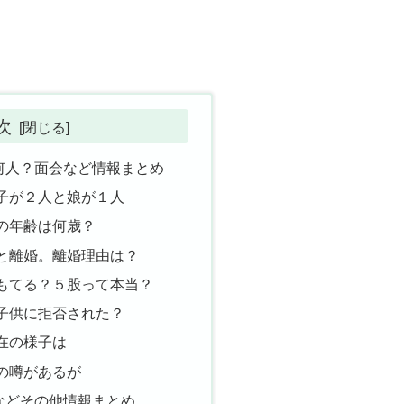
次
何人？面会など情報まとめ
子が２人と娘が１人
の年齢は何歳？
と離婚。離婚理由は？
もてる？５股って本当？
子供に拒否された？
在の様子は
の噂があるが
などその他情報まとめ