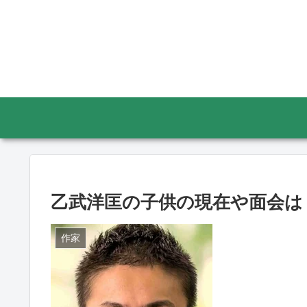
乙武洋匡の子供の現在や面会は
作家