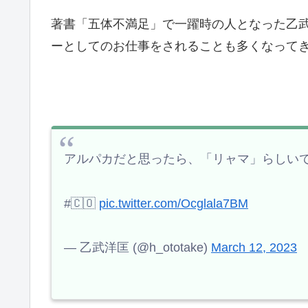
著書「五体不満足」で一躍時の人となった乙
ーとしてのお仕事をされることも多くなって
アルパカだと思ったら、「リャマ」らしいで
#🇨🇴
pic.twitter.com/Ocglala7BM
— 乙武洋匡 (@h_ototake)
March 12, 2023