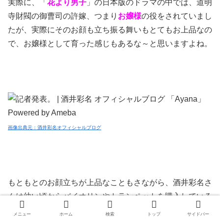
実際に、「
花より男子
」の日本版のドラマの中では、道明
寺財閥の御曹司の許嫁、つまり
お嬢様
の役をされていまし
たが、実際にそのお顔も立ち振る舞いもとてもお上品なの
で、お嬢様として育った感じもあるな～と思いますよね。
画像出典元：酒井彩名オフィシャルブログ
もともとのお顔立ちが上品なこともさながら、酒井彩名さ
んは幼い頃からバイオリンやトランペットを購入している
という情報から、やはりある程度のお金持ちの家というこ
メニュー
ホーム
検索
トップ
サイドバー