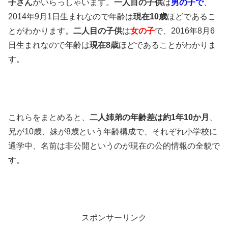
子さん
がいらっしゃいます。
一人目の子供
は
男の子で
、
2014年9月1日生まれなので年齢は
現在10歳
ほどであるこ
とがわかります。
二人目の子供
は
女の子
で、2016年8月6
日生まれなので年齢は
現在8歳
ほどであることがわかりま
す。
これらをまとめると、
二人姉弟の年齢差は約1年10か月
、
兄が10歳、妹が8歳という年齢構成で、それぞれ小学校に
通学中、名前は非公開というのが現在の公的情報の全貌で
す。
スポンサーリンク