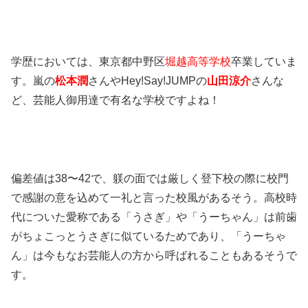
学歴においては、東京都中野区
堀越高等学校
卒業していま
す。嵐の
松本潤
さんやHey!Say!JUMPの
山田涼介
さんな
ど、芸能人御用達で有名な学校ですよね！
偏差値は38〜42で、躾の面では厳しく登下校の際に校門
で感謝の意を込めて一礼と言った校風があるそう。高校時
代についた愛称である「うさぎ」や「うーちゃん」は前歯
がちょこっとうさぎに似ているためであり、「うーちゃ
ん」は今もなお芸能人の方から呼ばれることもあるそうで
す。