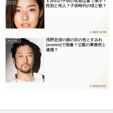
すみれの子供の名前は菫で漢字？
モデル
性別と何人？子供時代の頃と歌？
2022.11.09
浅野忠信の娘の目の色とすみれ
男性芸能人
(sumire)で画像？父親の事務所と
逮捕？
2018.12.01