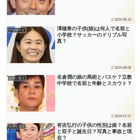
2024.08.10
澤穂希の子供(娘)は何人で名前と
アスリート
小学校？サッカーのドリブル写
真？
2024.08.06
名倉潤の娘の馬術とバスケ？立教
お笑い芸人
中学校で名前と年齢とスカウト？
2024.07.07
有吉弘行の子供の性別は娘？名前
お笑い芸人
と双子と誕生日？写真と事故と現
在？