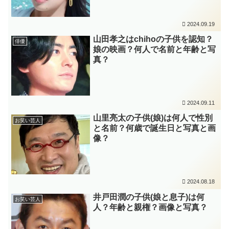
2024.09.19
山田孝之はchihoの子供を認知？
俳優
娘の映画？何人で名前と年齢と写
真？
2024.09.11
山里亮太の子供(娘)は何人で性別
お笑い芸人
と名前？何歳で誕生日と写真と画
像？
2024.08.18
井戸田潤の子供(娘と息子)は何
お笑い芸人
人？年齢と親権？画像と写真？