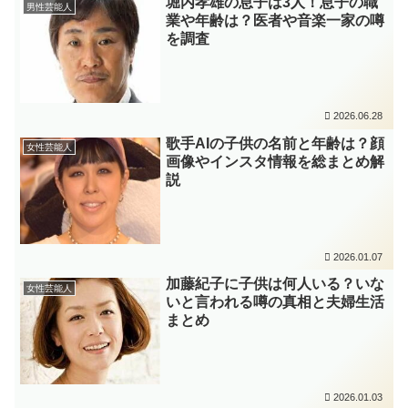
堀内孝雄の息子は3人！息子の職
男性芸能人
業や年齢は？医者や音楽一家の噂
を調査
2026.06.28
歌手AIの子供の名前と年齢は？顔
女性芸能人
画像やインスタ情報を総まとめ解
説
2026.01.07
加藤紀子に子供は何人いる？いな
女性芸能人
いと言われる噂の真相と夫婦生活
まとめ
2026.01.03