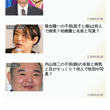
2024.07.03
落合陽一の子供(息子と娘)は何人
実業家・起業家
で病気？幼稚園と名前と写真？
2024.06.26
内山信二の子供(娘)の名前と病気
男性芸能人
と目がそっくり？何人で性別や写
真？
2023.01.20