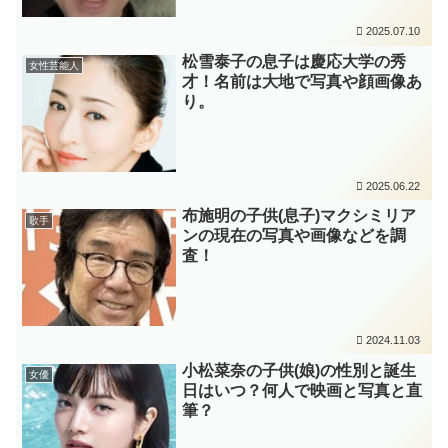
2025.07.10
松雪泰子の息子は慶応大学の秀
女性芸能人
才！名前は大地で写真や顔画像あ
り。
2025.06.22
布施明の子供(息子)マクシミリア
歌手
ンの現在の写真や画像などを調
査！
2024.11.03
小松菜奈の子供(娘)の性別と誕生
女優
日はいつ？何人で映画と写真と直
筆？