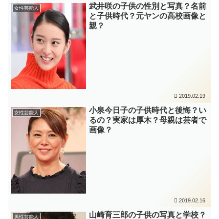
武井咲の子供の性別と写真？名前
女性芸能人
と子供時代？元ヤンの高校画像と
親？
2019.02.19
小泉今日子の子供時代と後悔？い
女性芸能人
るの？実家は厚木？母親は芸者で
画像？
2019.02.16
山崎育三郎の子供の写真と学校？
男性芸能人