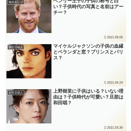
ヘンリー王子の子供の称号と白
海外セレブ
い？子供時代の写真と名前はアー
チー？
2021.09.05
マイケルジャクソンの子供の血縁
男性芸能人
とベランダと窓？プリンスとパリ
ス？
2021.04.24
上野樹里に子供はいる？いない理
女性芸能人
由は？子供時代が可愛い？旦那は
和田唱？
2021.03.30