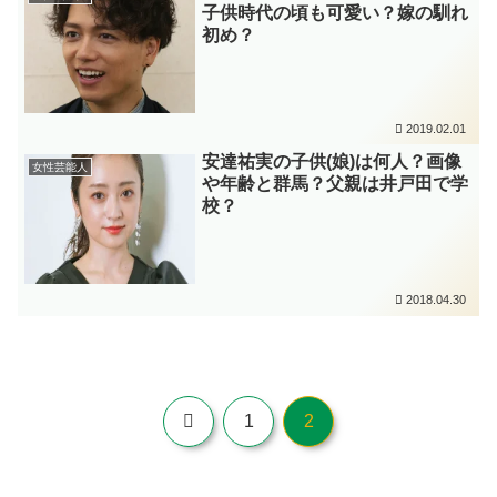
子供時代の頃も可愛い？嫁の馴れ
初め？
2019.02.01
安達祐実の子供(娘)は何人？画像
女性芸能人
や年齢と群馬？父親は井戸田で学
校？
2018.04.30
前
1
2
へ