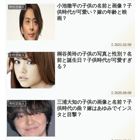
小池徹平の子供の名前と画像？子
男性芸能人
供時代が可愛い？嫁の年齢と映
画？
2021.02.09
桐谷美玲の子供の写真と性別？名
女性芸能人
前と誕生日？子供時代が可愛すぎ
る？
2020.09.09
三浦大知の子供の画像と名前？子
男性芸能人
供時代の曲？嫁はあゆみでインス
タと目撃？