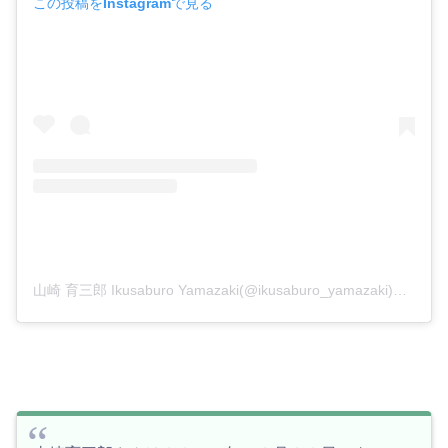
この投稿をInstagramで見る
山崎 育三郎 Ikusaburo Yamazaki(@ikusaburo_yamazaki)がシェアした投稿