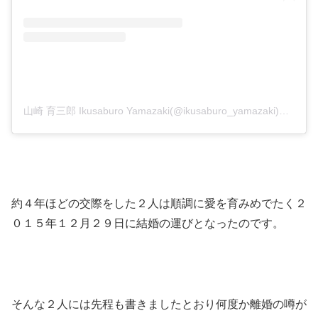
山崎 育三郎 Ikusaburo Yamazaki(@ikusaburo_yamazaki)がシェアした投稿
約４年ほどの交際をした２人は順調に愛を育みめでたく２
０１５年１２月２９日に結婚の運びとなったのです。
そんな２人には先程も書きましたとおり何度か離婚の噂が