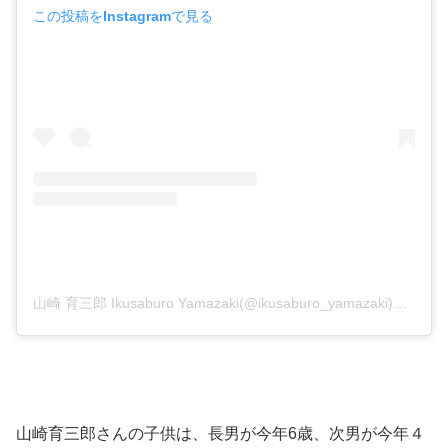
この投稿をInstagramで見る
山崎 育三郎 Ikusaburo Yamazaki(@ikusaburo_yamazaki)がシェアした投稿
山崎育三郎さんの子供は、長男が今年6歳、次男が今年４