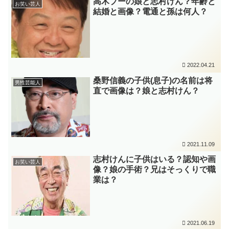
高木ブーの娘と志村けん？年齢と
お笑い芸人
結婚と画像？電通と孫は何人？
2022.04.21
桑野信義の子供(息子)の名前は将
男性芸能人
直で画像は？娘と志村けん？
2021.11.09
志村けんに子供はいる？認知や画
お笑い芸人
像？娘の手術？兄はそっくりで職
業は？
2021.06.19