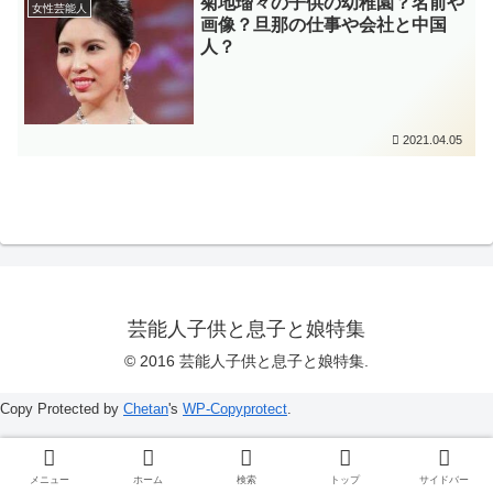
菊地瑠々の子供の幼稚園？名前や
女性芸能人
画像？旦那の仕事や会社と中国
人？
2021.04.05
芸能人子供と息子と娘特集
© 2016 芸能人子供と息子と娘特集.
Copy Protected by
Chetan
's
WP-Copyprotect
.
メニュー
ホーム
検索
トップ
サイドバー