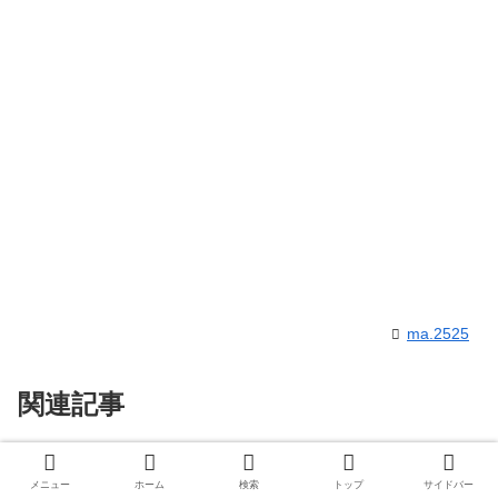
ma.2525
関連記事
こんまりの子供服とおもちゃ？旦
女性芸能人
メニュー
ホーム
検索
トップ
サイドバー
那と片付けの順番？アメリカ移住