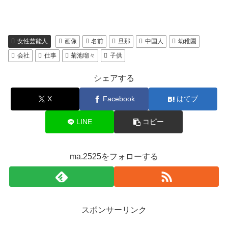
女性芸能人
画像
名前
旦那
中国人
幼稚園
会社
仕事
菊池瑠々
子供
シェアする
X
Facebook
はてブ
LINE
コピー
ma.2525をフォローする
スポンサーリンク